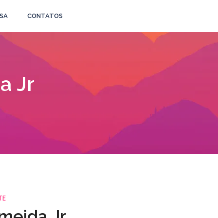
SA
CONTATOS
a Jr
TE
meida Jr