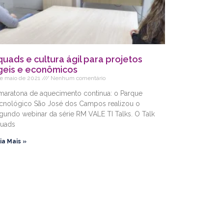
quads e cultura ágil para projetos
geis e econômicos
de maio de 2021
Nenhum comentário
maratona de aquecimento continua: o Parque
cnológico São José dos Campos realizou o
gundo webinar da série RM VALE TI Talks. O Talk
uads
ia Mais »