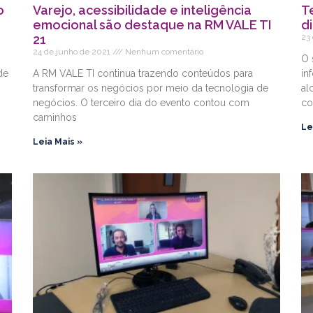
o
Varejo, acessibilidade e inteligência
T
emocional são destaque na RM VALE TI
d
21
23
24 de junho de 2021
Nenhum comentário
O 
de
A RM VALE TI continua trazendo conteúdos para
in
transformar os negócios por meio da tecnologia de
al
negócios. O terceiro dia do evento contou com
co
caminhos
Le
Leia Mais »