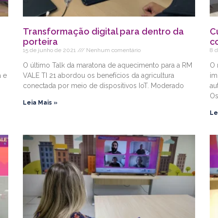
Transformação digital para dentro da
C
porteira
c
15 de junho de 2021
Nenhum comentário
8 
O último Talk da maratona de aquecimento para a RM
O 
a e
VALE TI 21 abordou os benefícios da agricultura
im
conectada por meio de dispositivos IoT. Moderado
au
Os
Leia Mais »
Le