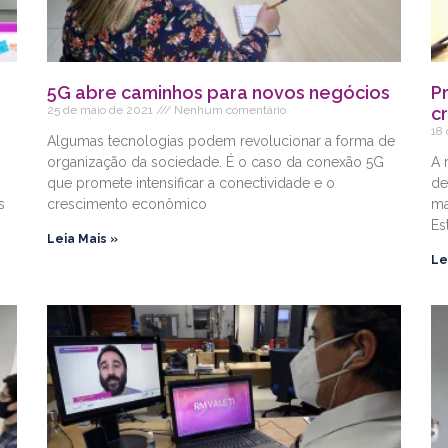
5G abre caminhos para novos negócios
P
25 de maio de 2021
Nenhum comentário
c
18
Algumas tecnologias podem revolucionar a forma de
organização da sociedade. É o caso da conexão 5G
A 
que promete intensificar a conectividade e o
de
s
crescimento econômico
ma
Es
Leia Mais »
Le