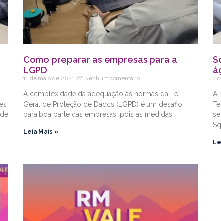
Como preparar as empresas para a
S
LGPD
á
11 de maio de 2021
Nenhum comentário
4 
A complexidade da adequação às normas da Lei
A 
es
Geral de Proteção de Dados (LGPD) é um desafio
Te
ade
para boa parte das empresas, pois as medidas
se
Sq
Leia Mais »
Le